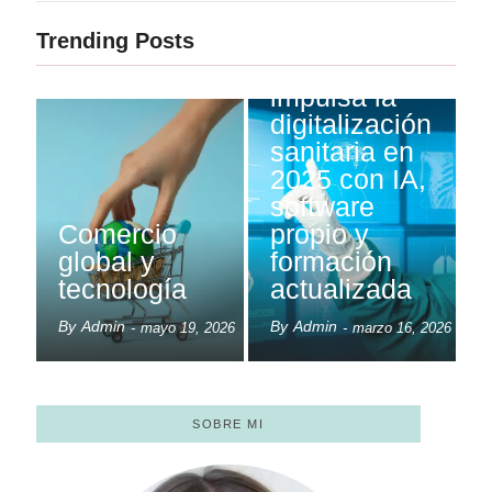
Trending Posts
ASHO
impulsa la
digitalización
sanitaria en
2025 con IA,
software
Comercio
propio y
global y
formación
tecnología
actualizada
By
Admin
By
Admin
-
mayo 19, 2026
-
marzo 16, 2026
SOBRE MI