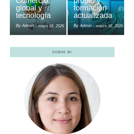
Comercio
propio y
global y
formación
tecnología
actualizada
By
Admin
By
Admin
-
mayo 19, 2026
-
marzo 16, 2026
SOBRE MI