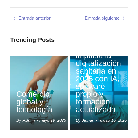
Entrada anterior
Entrada siguiente
Trending Posts
ASHO
impulsa la
digitalización
sanitaria en
2025 con IA,
software
Comercio
propio y
global y
formación
tecnología
actualizada
By
Admin
By
Admin
-
mayo 19, 2026
-
marzo 16, 2026