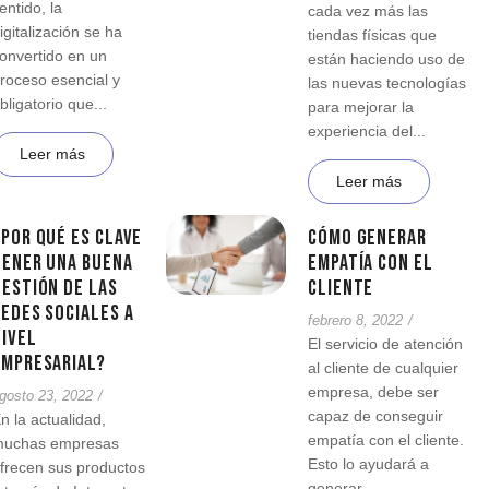
entido, la
cada vez más las
igitalización se ha
tiendas físicas que
onvertido en un
están haciendo uso de
roceso esencial y
las nuevas tecnologías
bligatorio que...
para mejorar la
experiencia del...
Leer más
Leer más
¿Por qué es clave
Cómo generar
tener una buena
empatía con el
gestión de las
cliente
redes sociales a
febrero 8, 2022
/
nivel
El servicio de atención
empresarial?
al cliente de cualquier
empresa, debe ser
gosto 23, 2022
/
capaz de conseguir
n la actualidad,
empatía con el cliente.
uchas empresas
Esto lo ayudará a
frecen sus productos
generar...