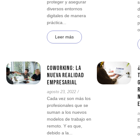
proteger y asegurar
s
diversos entornos
d
digitales de manera
c
práctica...
p
o
Leer más
Coworking: la
nueva realidad
empresarial
agosto 23, 2022
/
Cada vez son más los
profesionales que se
suman a los nuevos
a
modelos de trabajo en
E
remoto. Y es que,
m
debido a la...
o