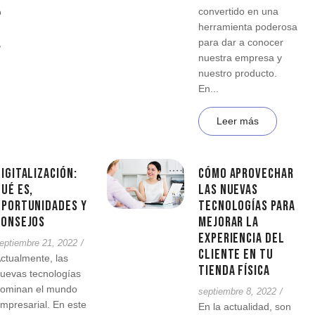
convertido en una
o
herramienta poderosa
,
para dar a conocer
,
nuestra empresa y
nuestro producto.
En...
Leer más
igitalización:
Cómo aprovechar
ué es,
las nuevas
oportunidades y
tecnologías para
consejos
mejorar la
experiencia del
eptiembre 21, 2022
/
cliente en tu
ctualmente, las
tienda física
uevas tecnologías
ominan el mundo
septiembre 8, 2022
/
mpresarial. En este
En la actualidad, son