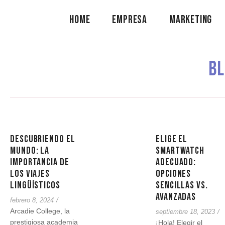
Home
Empresa
Marketing
Bl
Descubriendo el
Elige el
mundo: la
Smartwatch
importancia de
Adecuado:
los viajes
Opciones
lingüísticos
Sencillas vs.
Avanzadas
febrero 8, 2024
/
Arcadie College, la
septiembre 18, 2023
/
prestigiosa academia
¡Hola! Elegir el