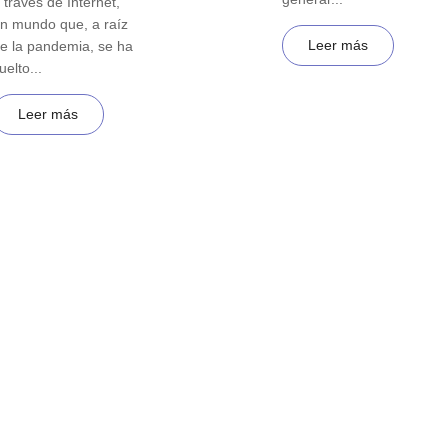
 través de Internet,
n mundo que, a raíz
Leer más
e la pandemia, se ha
uelto...
Leer más