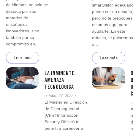
de idiomas, no solo se
smartwatch adecuad
destaca por sus
puede ser un desafío
métodos de
pero no te preocupes
enseñanza
estamos aquí para
innovadores, sino
ayudarte. En este
también por su
artículo, te guiaremos
compromiso en...
a...
Leer más
Leer más
La inminente
D
amenaza
q
tecnológica
octubre 27, 2022
/
El Máster en Dirección
s
de Ciberseguridad
A
(Chief Information
n
Security Officer) te
d
permitirá aprender a
e